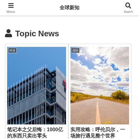
全球新知
全球新知
Menus
Search
Topic News
科技
国际
笔记本之父后悔：1000亿
实用攻略：呼伦贝尔，一
的东西只卖出零头
场旅行遇见整个世界