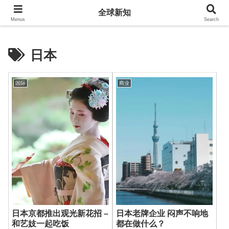
全球新知
全球新知
Menus
Search
日本
国际
商业
日本京都推出观光新花招 –
日本老牌企业 闷声不响地
和艺妓一起吃饭
都在做什么？