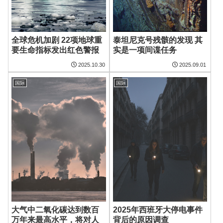
全球危机加剧 22项地球重
泰坦尼克号残骸的发现 其
要生命指标发出红色警报
实是一项间谍任务
2025.10.30
2025.09.01
国际
国际
大气中二氧化碳达到数百
2025年西班牙大停电事件
万年来最高水平，将对人
背后的原因调查