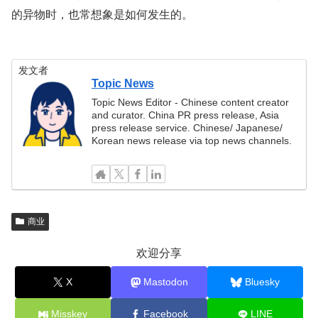
的异物时，也常想象是如何发生的。
发文者
Topic News
Topic News Editor - Chinese content creator
and curator. China PR press release, Asia
press release service. Chinese/ Japanese/
Korean news release via top news channels.
商业
欢迎分享
X
Mastodon
Bluesky
Misskey
Facebook
LINE