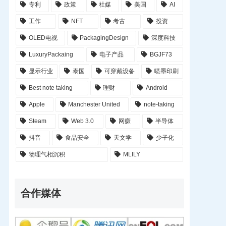
专利
政策
社媒
美国
AI
工作
NFT
考古
投资
OLED电视
PackagingDesign
深度科技
LuxuryPackaing
电子产品
BGJF73
显示行业
泰国
可穿戴设备
喷墨印刷
Best note taking
理财
Android
Apple
Manchester United
note-taking
Steam
Web 3.0
网赚
半导体
抖音
食品安全
天文学
少子化
物理气相沉积
MLILY
合作媒体