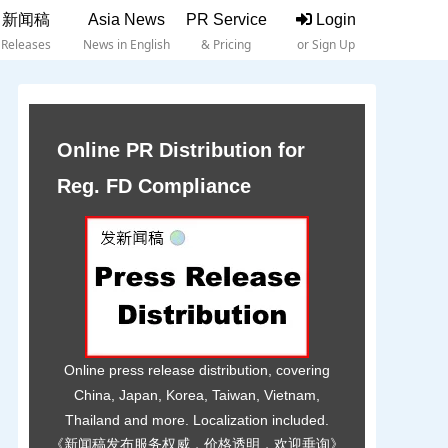
新闻稿
Asia News
PR Service
Login
Releases
News in English
& Pricing
or Sign Up
Online PR Distribution for
Reg. FD Compliance
Online press release distribution, covering
China, Japan, Korea, Taiwan, Vietnam,
Thailand and more. Localization included.
《新闻稿发布服务权威，价格透明，欢迎垂询》