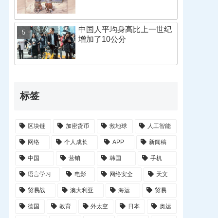
中国人平均身高比上一世纪
增加了10公分
标签
区块链
加密货币
救地球
人工智能
网络
个人成长
APP
新闻稿
中国
营销
韩国
手机
语言学习
电影
网络安全
天文
贸易战
澳大利亚
海运
贸易
德国
教育
外太空
日本
奥运