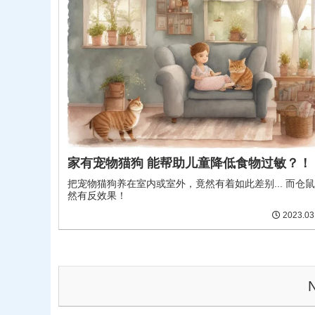
家有宠物猫狗 能帮助儿童降低食物过敏？！
把宠物猫狗养在室内或室外，竟然有着如此差别... 而仓
然有反效果！
2023.03
N