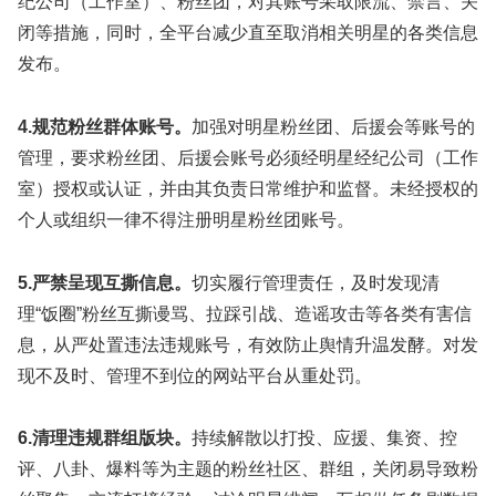
纪公司（工作室）、粉丝团，对其账号采取限流、禁言、关
闭等措施，同时，全平台减少直至取消相关明星的各类信息
发布。
4.规范粉丝群体账号。
加强对明星粉丝团、后援会等账号的
管理，要求粉丝团、后援会账号必须经明星经纪公司（工作
室）授权或认证，并由其负责日常维护和监督。未经授权的
个人或组织一律不得注册明星粉丝团账号。
5.严禁呈现互撕信息。
切实履行管理责任，及时发现清
理“饭圈”粉丝互撕谩骂、拉踩引战、造谣攻击等各类有害信
息，从严处置违法违规账号，有效防止舆情升温发酵。对发
现不及时、管理不到位的网站平台从重处罚。
6.清理违规群组版块。
持续解散以打投、应援、集资、控
评、八卦、爆料等为主题的粉丝社区、群组，关闭易导致粉