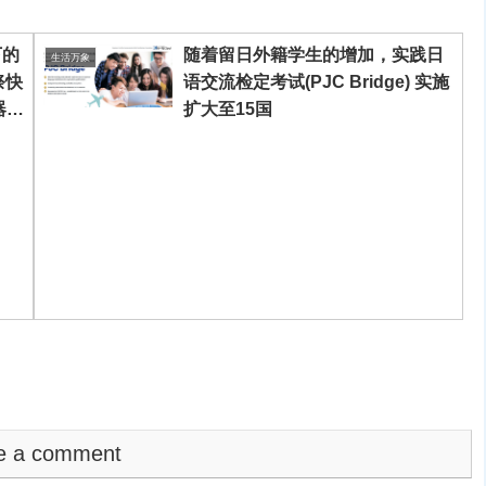
下的
随着留日外籍学生的增加，实践日
生活万象
祭快
语交流检定考试(PJC Bridge) 实施
器工
扩大至15国
e a comment