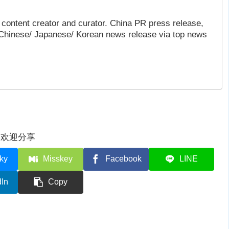
content creator and curator. China PR press release,
 Chinese/ Japanese/ Korean news release via top news
欢迎分享
ky
Misskey
Facebook
LINE
dIn
Copy