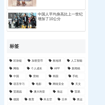
中国人平均身高比上一世纪
增加了10公分
标签
区块链
加密货币
救地球
人工智能
网络
个人成长
APP
新闻稿
中国
营销
韩国
手机
语言学习
电影
网络安全
天文
贸易战
澳大利亚
海运
贸易
德国
教育
外太空
日本
奥运