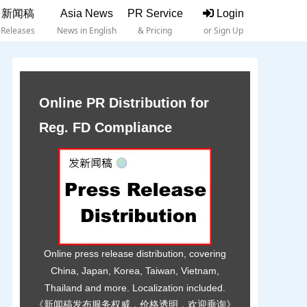
新闻稿
Asia News
PR Service
Login
Releases
News in English
& Pricing
or Sign Up
Online PR Distribution for
Reg. FD Compliance
Online press release distribution, covering
China, Japan, Korea, Taiwan, Vietnam,
Thailand and more. Localization included.
《新闻稿发布服务权威，价格透明，欢迎垂询》