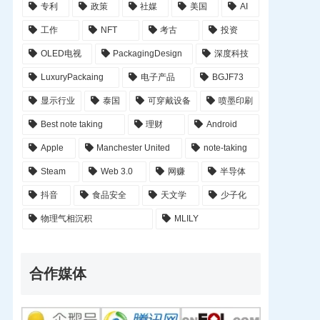
专利
政策
社媒
美国
AI
工作
NFT
考古
投资
OLED电视
PackagingDesign
深度科技
LuxuryPackaing
电子产品
BGJF73
显示行业
泰国
可穿戴设备
喷墨印刷
Best note taking
理财
Android
Apple
Manchester United
note-taking
Steam
Web 3.0
网赚
半导体
抖音
食品安全
天文学
少子化
物理气相沉积
MLILY
合作媒体