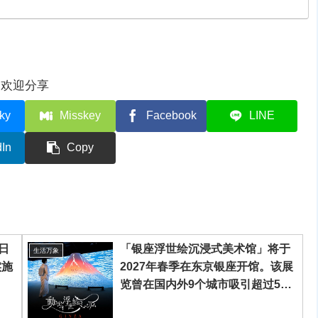
欢迎分享
ky
Misskey
Facebook
LINE
dIn
Copy
日
「银座浮世绘沉浸式美术馆」将于
生活万象
实施
2027年春季在东京银座开馆。该展
览曾在国内外9个城市吸引超过50
万人参观，并荣获多项大奖，将以