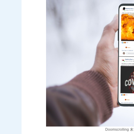
Doomscroll