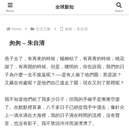
全球新知
全球新知
Menus
Search
Home
生活万象
匆匆 – 朱自清
匆匆 – 朱自清
燕子去了，有再來的時候；楊柳枯了，有再青的時候；桃花
謝了，有再開的時候。但是，聰明的，你告訴我，我們的日
子為什麼一去不復返呢？──是有人偷了他們罷：那是誰？
又藏在何處呢？是他們自己逃走了罷：現在又到了那裡呢？
我不知道他們給了我多少日子；但我的手確乎是漸漸空虛
了。在默默裡算著，八千多日子已經從我手中溜去；像針尖
上一滴水滴在大海裡，我的日子滴在時間的流裡，沒有聲
音，也沒有影子。我不禁頭涔涔而淚潸潸了。