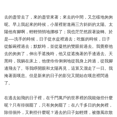
去的盡管去了，來的盡管來著；來去的中間，又怎樣地匆匆
呢。早上我起來的時候，小屋裡射進兩三方斜斜的太陽。太
陽他有腳啊，輕輕悄悄地挪移了；我也茫茫然跟著旋轉。於
是──洗手的時候，日子從水盆裡過去；吃飯的時候，日子
從飯碗裡過去；默默時，並從凝然的雙眼前過去。我覺察他
去的匆匆了，伸出手遮挽時，他又從遮挽著的手邊過去。天
黑時，我躺在床上，他便伶伶俐俐地從我身上跨過，從我腳
邊飛去了。等我睜開眼和太陽再見，這算又溜走了一日。我
掩著面嘆息。但是新來的日子的影兒又開始在嘆息裡閃過
了。
在逃去如飛的日子裡，在千門萬戶的世界裡的我能做些什麼
呢？只有徘徊罷了，只有匆匆罷了；在八千多日的匆匆裡，
除徘徊外，又剩些什麼呢？過去的日子如輕煙，被微風吹散