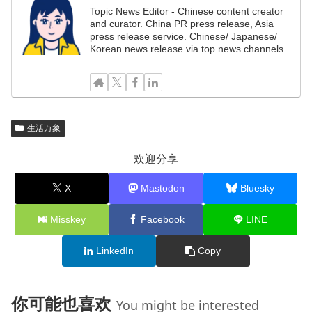
Topic News Editor - Chinese content creator
and curator. China PR press release, Asia
press release service. Chinese/ Japanese/
Korean news release via top news channels.
生活万象
欢迎分享
X
Mastodon
Bluesky
Misskey
Facebook
LINE
LinkedIn
Copy
你可能也喜欢
You might be interested