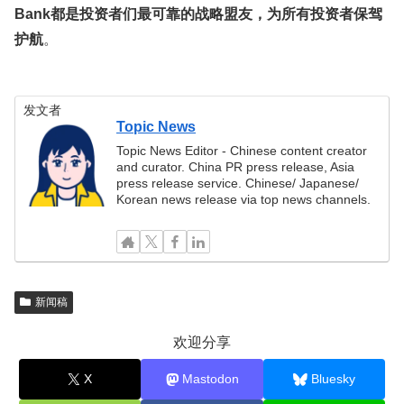
Bank都是投资者们最可靠的战略盟友，为所有投资者保驾
护航
。
发文者
Topic News
Topic News Editor - Chinese content creator
and curator. China PR press release, Asia
press release service. Chinese/ Japanese/
Korean news release via top news channels.
新闻稿
欢迎分享
X
Mastodon
Bluesky