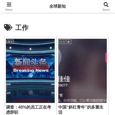
全球新知
全球新知
Menus
Search
工作
商业
生活万象
调查：40%的员工正在考
中国“斜杠青年”的多重生
虑辞职
活