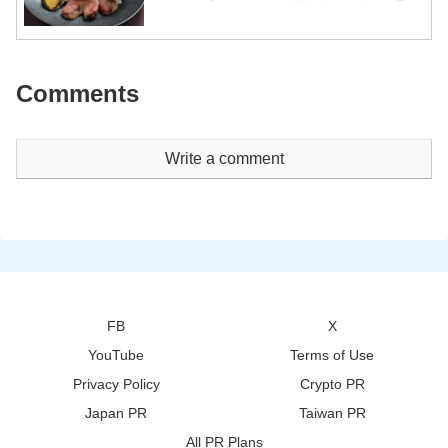
享黑毛和牛、鲍鱼与龙虾的奢味时光
Comments
Write a comment
FB
X
YouTube
Terms of Use
Privacy Policy
Crypto PR
Japan PR
Taiwan PR
All PR Plans