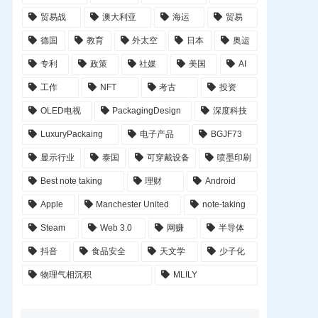
贸易战
澳大利亚
海运
贸易
德国
教育
外太空
日本
奥运
专利
政策
社媒
美国
AI
工作
NFT
考古
投资
OLED电视
PackagingDesign
深度科技
LuxuryPackaing
电子产品
BGJF73
显示行业
泰国
可穿戴设备
喷墨印刷
Best note taking
理财
Android
Apple
Manchester United
note-taking
Steam
Web 3.0
网赚
半导体
抖音
食品安全
天文学
少子化
物理气相沉积
MLILY