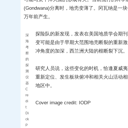
(Gondwana)分离时，地壳变薄了。冈瓦纳是
万年前产生。
探险队的新发现，发表在美国地质学会期刊《地
深
海
变可能是由于早期大范围地壳断裂的重新激
考
冲角度的加深，西兰洲大陆的根断裂下沉。
察
的
探
研究人员说，这些变化的时机，恰逢夏威夷
测
重新定位、发生板块俯冲和相关火山活动相
仪
器
地区中。
C
re
di
Cover image credit: IODP
t:
Di
ck
P