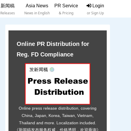
新闻稿
Asia News
PR Service
Login
Releases
News in English
& Pricing
or Sign Up
Online PR Distribution for
Reg. FD Compliance
Online press release distribution, covering
China, Japan, Korea, Taiwan, Vietnam,
Thailand and more. Localization included.
《新闻稿发布服务权威，价格透明，欢迎垂询》