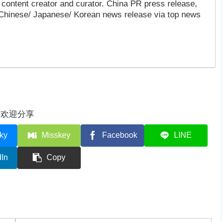
content creator and curator. China PR press release,
 Chinese/ Japanese/ Korean news release via top news
欢迎分享
ky
Misskey
Facebook
LINE
dIn
Copy