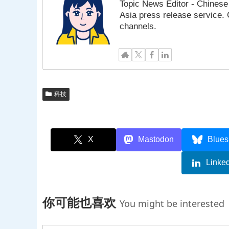
Topic News Editor - Chinese 
Asia press release service.
channels.
科技
X
Mastodon
Blues
Linke
你可能也喜欢
You might be interested