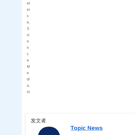
et
er
s
e,
S
ci
e
n
c
e
M
e
di
a.
nl
发文者
Topic News