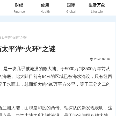
财经
健康
国际
生活万象
Finance
Health
Global
Lifestyle
太平洋“火环”之谜
太平洋“火环”之谜
2020.02.16
亚，是一块几乎被淹没的微大陆。于5000万到3500万年前从
入海底。此大陆目前有94%的区域已被海水淹没，只有纽西
于水面上，总面积大约490万平方公里，等于三分之二的
西兰洲大陆，面积是印度的两倍。钻探队的新发现表明，这
观点是，西兰大陆之所以被淹没，是因为它与冈瓦纳大陆