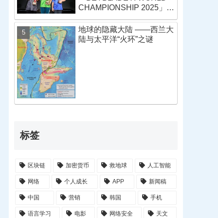
CHAMPIONSHIP 2025」战
报
地球的隐藏大陆 ——西兰大
陆与太平洋“火环”之谜
标签
区块链
加密货币
救地球
人工智能
网络
个人成长
APP
新闻稿
中国
营销
韩国
手机
语言学习
电影
网络安全
天文