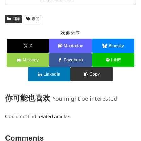
国际
泰国
欢迎分享
X
Mastodon
Bluesky
Misskey
Facebook
LINE
LinkedIn
Copy
你可能也喜欢
You might be interested
Could not find related articles.
Comments