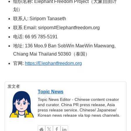
组织名称: Elephant Freedom Project（大象自由计
划）
联系人: Siriporn Tanaseth
联系 Email: siriporn#Elephantfreedom.org
电话: 66 95 785-5191
地址: 136 Moo.9 Ban SobWin MaeWin Maewang,
Chiang Mai Thailand 50360（泰国）
官网:
https://Elephantfreedom.org
发文者
Topic News
Topic News Editor - Chinese content creator
and curator. China PR press release, Asia
press release service. Chinese/ Japanese/
Korean news release via top news channels.