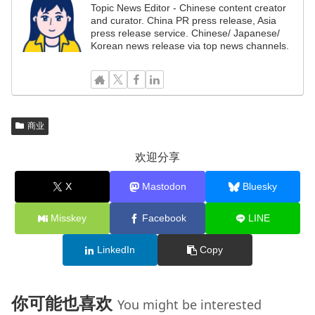
Topic News Editor - Chinese content creator
and curator. China PR press release, Asia
press release service. Chinese/ Japanese/
Korean news release via top news channels.
商业
欢迎分享
X
Mastodon
Bluesky
Misskey
Facebook
LINE
LinkedIn
Copy
你可能也喜欢
You might be interested