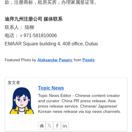
款，注册商标，租房买房，办理家属签证等。
迪拜九州注册公司 媒体联系
联系人： 陆柳
电话：＋971-581810006
EMAAR Square building 4, 408 office, Dubai
Featured Photo by
Aleksandar Pasaric
from
Pexels
发文者
Topic News
Topic News Editor - Chinese content creator
and curator. China PR press release, Asia
press release service. Chinese/ Japanese/
Korean news release via top news channels.