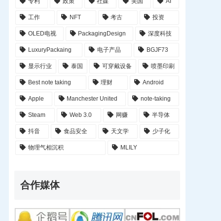
专利
政策
社媒
美国
AI
工作
NFT
考古
投资
OLED电视
PackagingDesign
深度科技
LuxuryPackaing
电子产品
BGJF73
显示行业
泰国
可穿戴设备
喷墨印刷
Best note taking
理财
Android
Apple
Manchester United
note-taking
Steam
Web 3.0
网赚
半导体
抖音
食品安全
天文学
少子化
物理气相沉积
MLILY
合作媒体