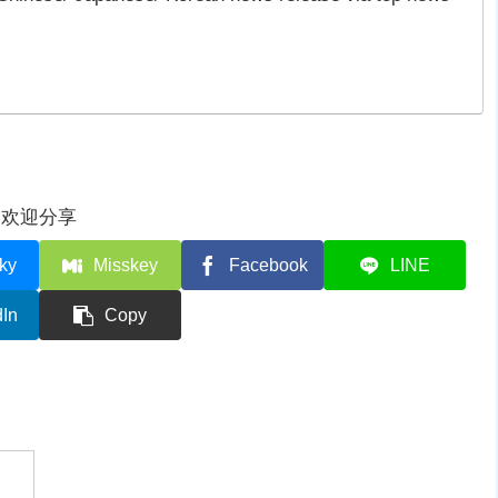
欢迎分享
ky
Misskey
Facebook
LINE
dIn
Copy