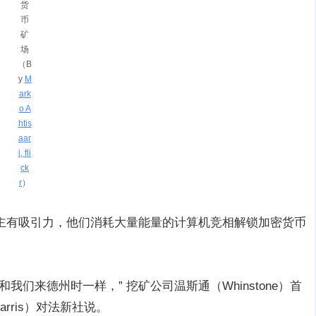
货
币
矿
场
（B
y
M
ark
o A
htis
aar
i, fli
ck
r
）
主有吸引力，他们消耗大量能量的计算机竞相解锁加密货币
们来德州时一样，” 挖矿公司温斯通（Whinstone）首
Harris）对法新社说。