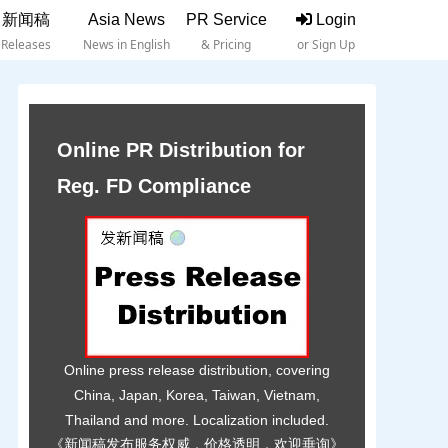
新闻稿
Asia News
PR Service
Login
Releases
News in English
& Pricing
or Sign Up
Online PR Distribution for
Reg. FD Compliance
Online press release distribution, covering
China, Japan, Korea, Taiwan, Vietnam,
Thailand and more. Localization included.
《新闻稿发布服务权威，价格透明，欢迎垂询》