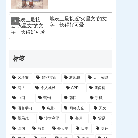
地表上最接近“火星文”的文
字，长得好可爱
标签
区块链
加密货币
救地球
人工智能
网络
个人成长
APP
新闻稿
中国
营销
韩国
手机
语言学习
电影
网络安全
天文
贸易战
澳大利亚
海运
贸易
德国
教育
外太空
日本
奥运