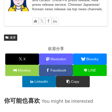
and curator. China PR press release, Asia
press release service. Chinese/ Japanese/
Korean news release via top news channels.
健康
欢迎分享
X
Mastodon
Bluesky
Misskey
Facebook
LINE
LinkedIn
Copy
你可能也喜欢
You might be interested