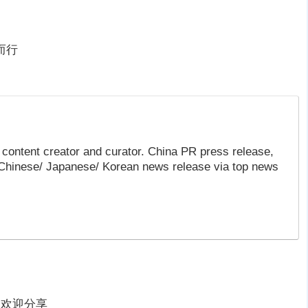
而行
content creator and curator. China PR press release,
 Chinese/ Japanese/ Korean news release via top news
欢迎分享