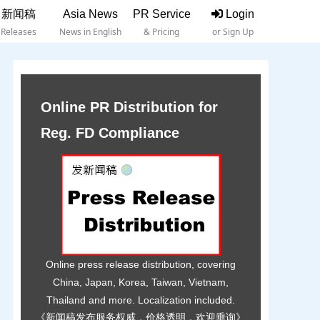
新闻稿
Asia News
PR Service
Login
Releases
News in English
& Pricing
or Sign Up
Online PR Distribution for
Reg. FD Compliance
Online press release distribution, covering
China, Japan, Korea, Taiwan, Vietnam,
Thailand and more. Localization included.
《新闻稿发布服务权威，价格透明，欢迎垂询》