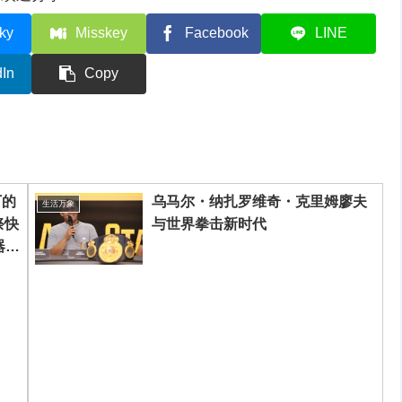
ky
Misskey
Facebook
LINE
dIn
Copy
下的
乌马尔・纳扎罗维奇・克里姆廖夫
生活万象
祭快
与世界拳击新时代
器工