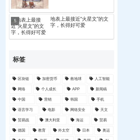
地表上最接近“火星文”的文
字，长得好可爱
标签
区块链
加密货币
救地球
人工智能
网络
个人成长
APP
新闻稿
中国
营销
韩国
手机
语言学习
电影
网络安全
天文
贸易战
澳大利亚
海运
贸易
德国
教育
外太空
日本
奥运