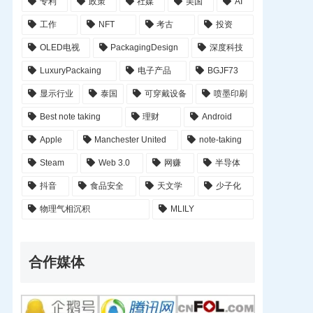
专利
政策
社媒
美国
AI
工作
NFT
考古
投资
OLED电视
PackagingDesign
深度科技
LuxuryPackaing
电子产品
BGJF73
显示行业
泰国
可穿戴设备
喷墨印刷
Best note taking
理财
Android
Apple
Manchester United
note-taking
Steam
Web 3.0
网赚
半导体
抖音
食品安全
天文学
少子化
物理气相沉积
MLILY
合作媒体