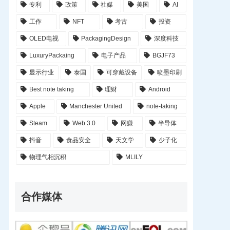
专利
政策
社媒
美国
AI
工作
NFT
考古
投资
OLED电视
PackagingDesign
深度科技
LuxuryPackaing
电子产品
BGJF73
显示行业
泰国
可穿戴设备
喷墨印刷
Best note taking
理财
Android
Apple
Manchester United
note-taking
Steam
Web 3.0
网赚
半导体
抖音
食品安全
天文学
少子化
物理气相沉积
MLILY
合作媒体