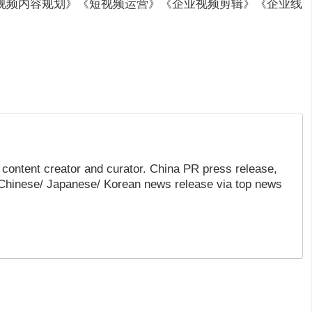
视频内容规划》《短视频运营》《企业视频剪辑》《企业线
content creator and curator. China PR press release,
 Chinese/ Japanese/ Korean news release via top news