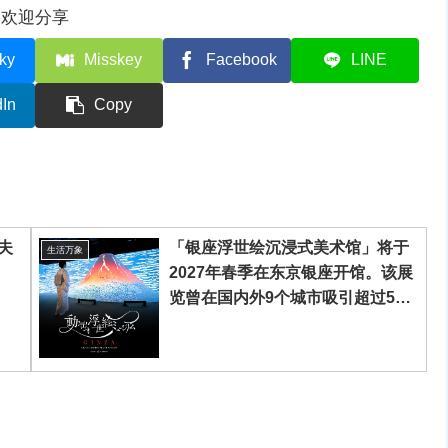
欢迎分享
ky
Misskey
Facebook
LINE
dIn
Copy
夫
「银座浮世绘沉浸式美术馆」将于
生活万象
2027年春季在东京银座开馆。该展
览曾在国内外9个城市吸引超过50
万人参观，并荣获多项大奖，将以
美术馆常设展形式呈现