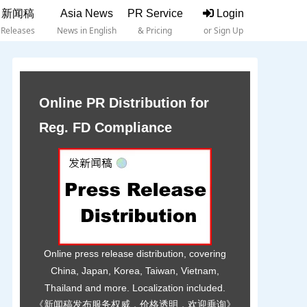
新闻稿
Asia News
PR Service
Login
Releases
News in English
& Pricing
or Sign Up
Online PR Distribution for
Reg. FD Compliance
Online press release distribution, covering
China, Japan, Korea, Taiwan, Vietnam,
Thailand and more. Localization included.
《新闻稿发布服务权威，价格透明，欢迎垂询》