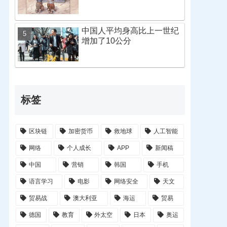
中国人平均身高比上一世纪
增加了10公分
标签
区块链
加密货币
救地球
人工智能
网络
个人成长
APP
新闻稿
中国
营销
韩国
手机
语言学习
电影
网络安全
天文
贸易战
澳大利亚
海运
贸易
德国
教育
外太空
日本
奥运