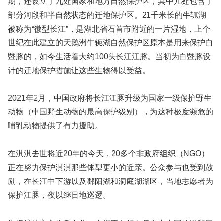
期，还设立了九处国家和地方自然保护区，其中几处包含了
部分河段和半自然状态的迁地保护区。21千米长的牛轭湖
被称为“微型长江”，是湖北省石首市附近的一片湿地，上个
世纪在此建立的天鹅洲牛轭湖自然保护区原本是用来保护白
暨豚的，如今生活着大约100头长江江豚。当初为白暨豚设
计的迁地保护措施让这些生物得以受益。
2021年2月，中国政府将长江江豚升级为国家一级保护野生
动物（中国野生动物的最高保护级别），为这种极度濒危的
哺乳动物提供了有力援助。
在淇淇去世将近20年的今天，20多个非政府组织（NGO）
正在努力保护淇淇那些体型更小的近亲。公众参与也受到鼓
励，在长江中下游以及鄱阳湖和洞庭湖湖区，当地志愿者为
保护江豚，夜以继日地巡逻。