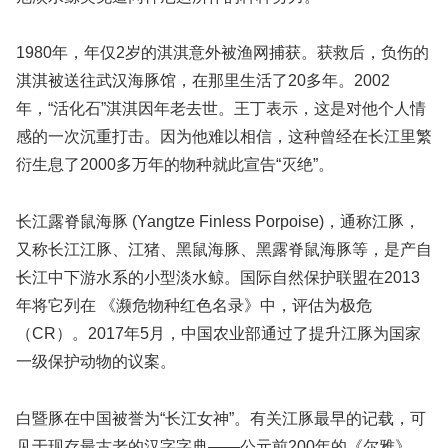
1980年，年仅2岁的淇淇意外被渔网捕获。获救后，负伤的
淇淇被送往武汉海豚馆，在那里生活了20多年。2002
年，“活化石”淇淇因年老去世。王丁表示，这是对他个人情
感的一次沉重打击。因为他难以相信，这种曾经在长江里繁
衍生息了2000多万年的物种就此宣告“灭绝”。
长江露脊鼠海豚 (Yangtze Finless Porpoise)，通称江豚，
又称长江江豚、江猪、黑鼠海豚、黑露脊鼠海豚等，是产自
长江中下游水系的小型淡水鲸。国际自然保护联盟在2013
年将它列在 《濒危物种红色名录》中，评估为极危
（CR）。2017年5月，中国农业部通过了提升江豚为国家
一级保护动物的议案。
白暨豚在中国被誉为“长江女神”。有关江豚最早的记载，可
见于现存最古老的汉字字典——公元前200年的《尔雅》