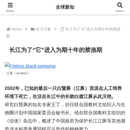
全球新知
全球新知
Menus
Search
Home
生活万象
长江为了“它”进入为期十年的禁渔
期
长江为了“它”进入为期十年的禁渔期
江豚（via flickr）
2002年，已知的最后一只白暨豚（江豚）淇淇在人工饲养
环境下死亡，生活在长江中的长吻白腹江豚从此灭绝。
研究白暨豚的知名专家王丁，担任联合国教科文组织人与生
物圈计划中国国家委员会秘书长。他在联合国教科文组织的
《信使》杂志中，概述了中国政府为保护长江江豚等其他濒
危淡水鲸类免遭同样厄运所作的种种努力。