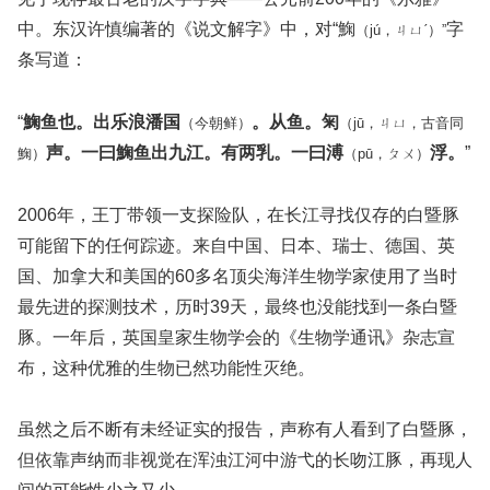
中。东汉许慎编著的《说文解字》中，对“䱡
字
（jú，ㄐㄩˊ）”
条写道：
“
䱡鱼也。出乐浪潘国
。从鱼。匊
（今朝鲜）
（jū，ㄐㄩ，古音同
声。一曰䱡鱼出九江。有两乳。一曰溥
浮。
”
䱡）
（pū，ㄆㄨ）
2006年，王丁带领一支探险队，在长江寻找仅存的白暨豚
可能留下的任何踪迹。来自中国、日本、瑞士、德国、英
国、加拿大和美国的60多名顶尖海洋生物学家使用了当时
最先进的探测技术，历时39天，最终也没能找到一条白暨
豚。一年后，英国皇家生物学会的《生物学通讯》杂志宣
布，这种优雅的生物已然功能性灭绝。
虽然之后不断有未经证实的报告，声称有人看到了白暨豚，
但依靠声纳而非视觉在浑浊江河中游弋的长吻江豚，再现人