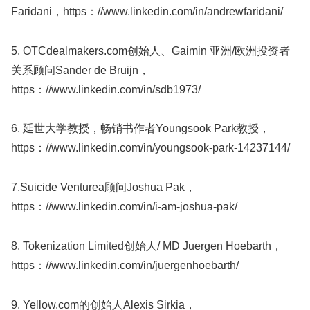
Faridani，https：//www.linkedin.com/in/andrewfaridani/
5. OTCdealmakers.com创始人、Gaimin 亚洲/欧洲投资者
关系顾问Sander de Bruijn，
https：//www.linkedin.com/in/sdb1973/
6. 延世大学教授，畅销书作者Youngsook Park教授，
https：//www.linkedin.com/in/youngsook-park-14237144/
7.Suicide Venturea顾问Joshua Pak，
https：//www.linkedin.com/in/i-am-joshua-pak/
8. Tokenization Limited创始人/ MD Juergen Hoebarth，
https：//www.linkedin.com/in/juergenhoebarth/
9. Yellow.com的创始人Alexis Sirkia，