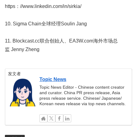
https：//www.linkedin.com/in/sirkia/
10. Sigma Chain全球经理Soulin Jang
11. Blockcast.cc联合创始人、EA3W.com海外市场总
监 Jenny Zheng
发文者
Topic News
Topic News Editor - Chinese content creator
and curator. China PR press release, Asia
press release service. Chinese/ Japanese/
Korean news release via top news channels.