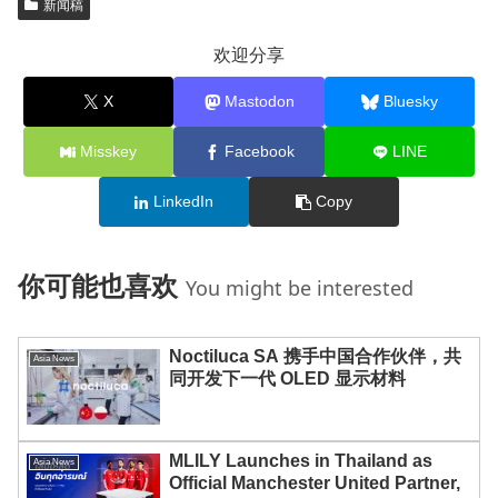
新闻稿
欢迎分享
X
Mastodon
Bluesky
Misskey
Facebook
LINE
LinkedIn
Copy
你可能也喜欢
You might be interested
Noctiluca SA 携手中国合作伙伴，共
Asia News
同开发下一代 OLED 显示材料
MLILY Launches in Thailand as
Asia News
Official Manchester United Partner,