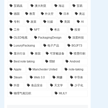
贸易战
澳大利亚
海运
贸易
德国
教育
外太空
日本
奥运
专利
政策
社媒
美国
AI
工作
NFT
考古
投资
OLED电视
PackagingDesign
深度科技
LuxuryPackaing
电子产品
BGJF73
显示行业
泰国
可穿戴设备
喷墨印刷
Best note taking
理财
Android
Apple
Manchester United
note-taking
Steam
Web 3.0
网赚
半导体
抖音
食品安全
天文学
少子化
物理气相沉积
MLILY