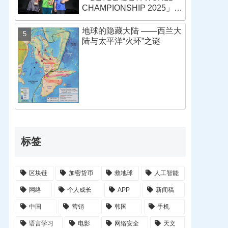
CHAMPIONSHIP 2025」战
报
地球的隐藏大陆 ——西兰大
陆与太平洋“火环”之谜
标签
区块链
加密货币
救地球
人工智能
网络
个人成长
APP
新闻稿
中国
营销
韩国
手机
语言学习
电影
网络安全
天文