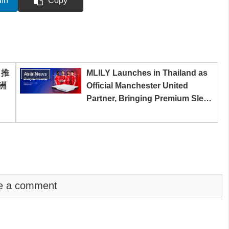
dIn
Copy
，推
MLILY Launches in Thailand as
Asia News
洲
Official Manchester United
Partner, Bringing Premium Sleep
Solutions to Thai Consumers
e a comment