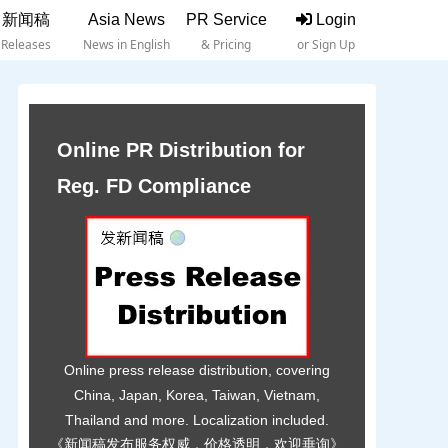
新闻稿
Asia News
PR Service
Login
Releases
News in English
& Pricing
or Sign Up
Online PR Distribution for
Reg. FD Compliance
Online press release distribution, covering
China, Japan, Korea, Taiwan, Vietnam,
Thailand and more. Localization included.
《新闻稿发布服务权威，价格透明，欢迎垂询》