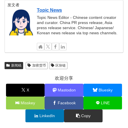
发文者
Topic News
Topic News Editor - Chinese content creator
and curator. China PR press release, Asia
press release service. Chinese/ Japanese/
Korean news release via top news channels.
新闻稿
加密货币
区块链
欢迎分享
X
Mastodon
Bluesky
Misskey
Facebook
LINE
LinkedIn
Copy