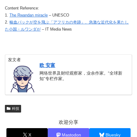
Content Reference:
1.
The Rwandan miracle
– UNESCO
2.
輸血パックが空を飛ぶ「アフリカの奇跡」、急激な近代化を果たし
た小国・ルワンダが
– IT Media News
发文者
欧 安富
网络世界及财经观察家，业余作家。“全球新
知”专栏作家。
科技
欢迎分享
X
Mastodon
Bluesky