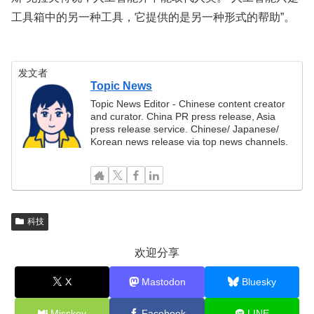
工具箱中的另一种工具，它提供的是另一种形式的帮助”。
发文者
Topic News
Topic News Editor - Chinese content creator
and curator. China PR press release, Asia
press release service. Chinese/ Japanese/
Korean news release via top news channels.
科技
欢迎分享
X
Mastodon
Bluesky
Misskey
Facebook
LINE