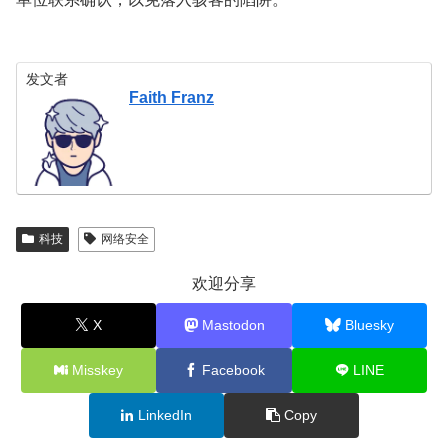
发文者
Faith Franz
科技
网络安全
欢迎分享
X
Mastodon
Bluesky
Misskey
Facebook
LINE
LinkedIn
Copy