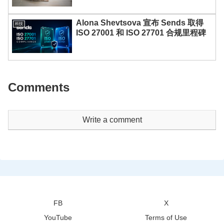
Alona Shevtsova 宣布 Sends 取得
科技
ISO 27001 和 ISO 27701 合规里程碑
Comments
Write a comment
FB
X
YouTube
Terms of Use