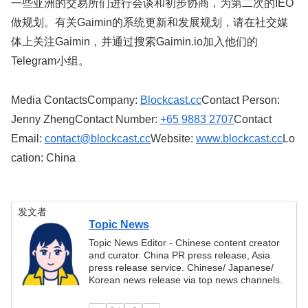
一些亚洲的交易所们进行会谈和初步协商，为第二次的IEO
做规划。有关Gaimin的系统更新和发展规划，请在社交媒
体上关注Gaimin，并通过搜索Gaimin.io加入他们的
Telegram小组。
Media ContactsCompany:
Blockcast.cc
Contact Person:
Jenny ZhengContact Number:
+65 9883 2707
Contact
Email:
contact@blockcast.cc
Website:
www.blockcast.cc
Lo
cation: China
发文者
Topic News
Topic News Editor - Chinese content creator
and curator. China PR press release, Asia
press release service. Chinese/ Japanese/
Korean news release via top news channels.