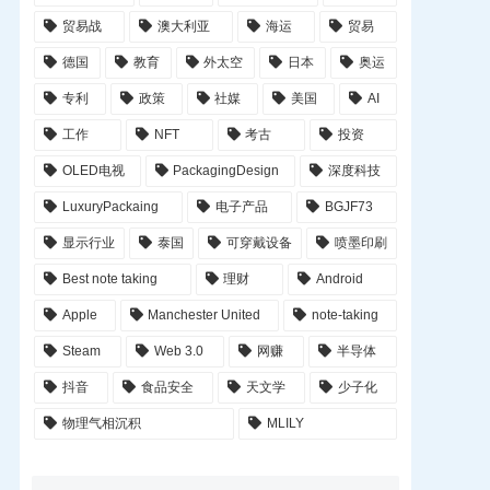
贸易战
澳大利亚
海运
贸易
德国
教育
外太空
日本
奥运
专利
政策
社媒
美国
AI
工作
NFT
考古
投资
OLED电视
PackagingDesign
深度科技
LuxuryPackaing
电子产品
BGJF73
显示行业
泰国
可穿戴设备
喷墨印刷
Best note taking
理财
Android
Apple
Manchester United
note-taking
Steam
Web 3.0
网赚
半导体
抖音
食品安全
天文学
少子化
物理气相沉积
MLILY