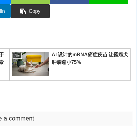
dIn
Copy
于
AI 设计的mRNA癌症疫苗 让罹癌犬
科技
线索
肿瘤缩小75%
e a comment