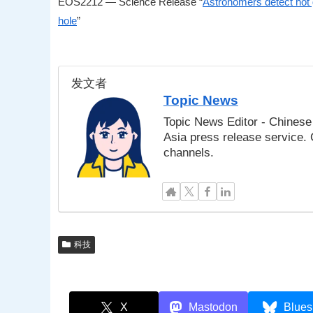
EOS2212 — Science Release “
Astronomers detect hot 
hole
”
发文者
Topic News
Topic News Editor - Chinese 
Asia press release service.
channels.
科技
X
Mastodon
Blues