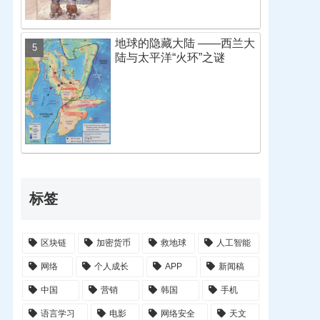
地球的隐藏大陆 ——西兰大
陆与太平洋“火环”之谜
标签
区块链
加密货币
救地球
人工智能
网络
个人成长
APP
新闻稿
中国
营销
韩国
手机
语言学习
电影
网络安全
天文