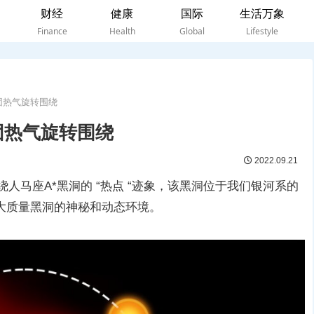
财经
健康
国际
生活万象
Finance
Health
Global
Lifestyle
团热气旋转围绕
团热气旋转围绕
2022.09.21
绕人马座A*黑洞的 “热点 “迹象，该黑洞位于我们银河系的
大质量黑洞的神秘和动态环境。