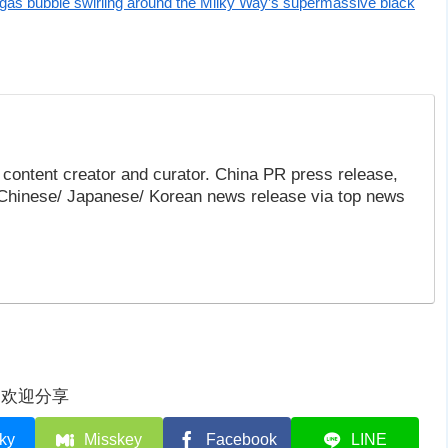
gas bubble swirling around the Milky Way’s supermassive black
content creator and curator. China PR press release,
 Chinese/ Japanese/ Korean news release via top news
欢迎分享
ky
Misskey
Facebook
LINE