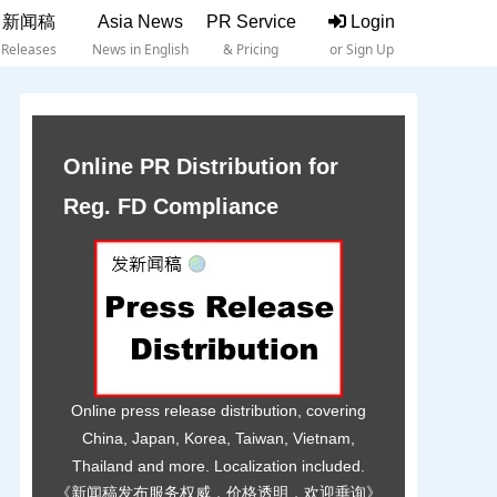
新闻稿
Asia News
PR Service
Login
Releases
News in English
& Pricing
or Sign Up
Online PR Distribution for
Reg. FD Compliance
Online press release distribution, covering
China, Japan, Korea, Taiwan, Vietnam,
Thailand and more. Localization included.
《新闻稿发布服务权威，价格透明，欢迎垂询》