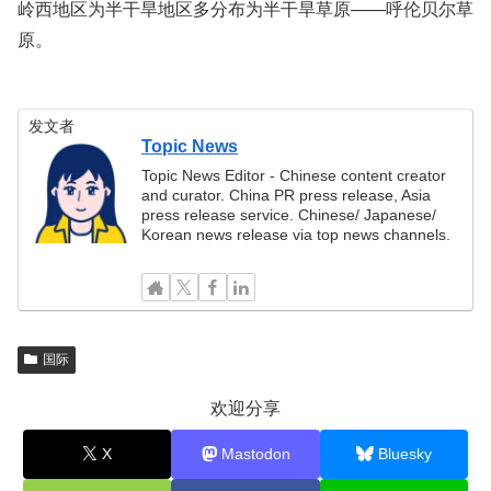
岭西地区为半干旱地区多分布为半干旱草原——呼伦贝尔草
原。
发文者
Topic News
Topic News Editor - Chinese content creator
and curator. China PR press release, Asia
press release service. Chinese/ Japanese/
Korean news release via top news channels.
国际
欢迎分享
X
Mastodon
Bluesky