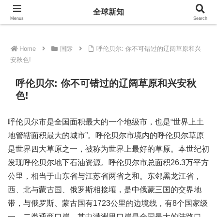
全球新知
全球新知
Menus
Search
Home
国际
呼伦贝尔: 你不可错过的辽阔草原和兴
安秋色!
呼伦贝尔: 你不可错过的辽阔草原和兴安秋
色!
呼伦贝尔市是全国面积最大的一个地级市，也是“世界上土
地管辖面积最大的城市”。呼伦贝尔市境内的呼伦贝尔草原
是世界四大草原之一，被称为世界上最好的草原。本世纪初
发现呼伦贝尔地下石油资源。呼伦贝尔市总面积26.3万平方
公里，相当于山东省与江苏省两省之和。东邻黑龙江省，
西、北与蒙古国、俄罗斯相接壤，是中俄蒙三国的交界地
带，与俄罗斯、蒙古国有1723公里的边境线，有8个国家级
一、二类通商口岸，其中满洲里口岸是全国最大的陆路口