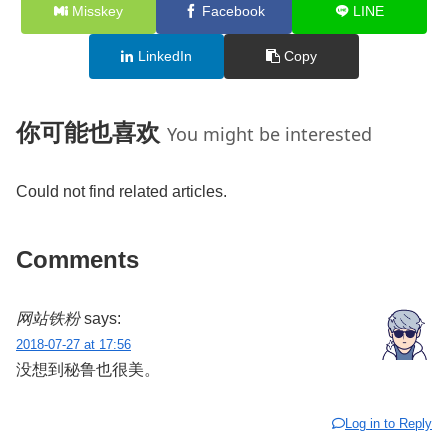
Misskey
Facebook
LINE
LinkedIn
Copy
你可能也喜欢
You might be interested
Could not find related articles.
Comments
网站铁粉
says:
2018-07-27 at 17:56
没想到秘鲁也很美。
Log in to Reply