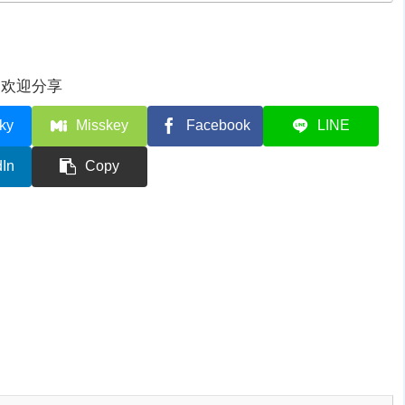
欢迎分享
ky
Misskey
Facebook
LINE
dIn
Copy