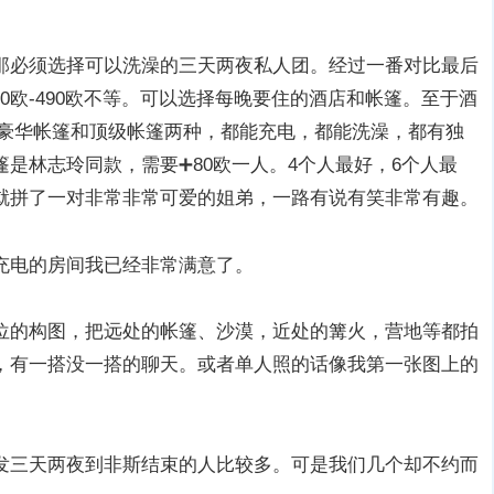
那必须选择可以洗澡的三天两夜私人团。经过一番对比最后
00欧-490欧不等。可以选择每晚要住的酒店和帐篷。至于酒
篷有豪华帐篷和顶级帐篷两种，都能充电，都能洗澡，都有独
是林志玲同款，需要➕80欧一人。4个人最好，6个人最
就拼了一对非常非常可爱的姐弟，一路有说有笑非常有趣。
充电的房间我已经非常满意了。
位的构图，把远处的帐篷、沙漠，近处的篝火，营地等都拍
，有一搭没一搭的聊天。或者单人照的话像我第一张图上的
发三天两夜到非斯结束的人比较多。可是我们几个却不约而