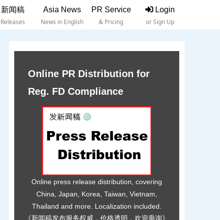
新闻稿
Asia News
PR Service
Login
Releases
News in English
& Pricing
or Sign Up
Online PR Distribution for
Reg. FD Compliance
Online press release distribution, covering
China, Japan, Korea, Taiwan, Vietnam,
Thailand and more. Localization included.
《新闻稿发布服务权威，价格透明，欢迎垂询》