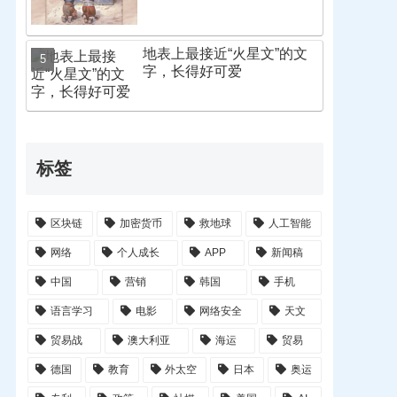
地表上最接近“火星文”的文
字，长得好可爱
标签
区块链
加密货币
救地球
人工智能
网络
个人成长
APP
新闻稿
中国
营销
韩国
手机
语言学习
电影
网络安全
天文
贸易战
澳大利亚
海运
贸易
德国
教育
外太空
日本
奥运