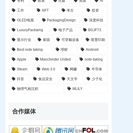
专利
政策
社媒
美国
AI
工作
NFT
考古
投资
OLED电视
PackagingDesign
深度科技
LuxuryPackaing
电子产品
BGJF73
显示行业
泰国
可穿戴设备
喷墨印刷
Best note taking
理财
Android
Apple
Manchester United
note-taking
Steam
Web 3.0
网赚
半导体
抖音
食品安全
天文学
少子化
物理气相沉积
MLILY
合作媒体