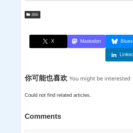
国际
X
Mastodon
Blues
Linke
你可能也喜欢
You might be interested
Could not find related articles.
Comments