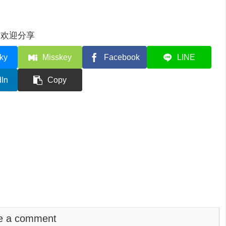
欢迎分享
ky
Misskey
Facebook
LINE
dIn
Copy
e a comment