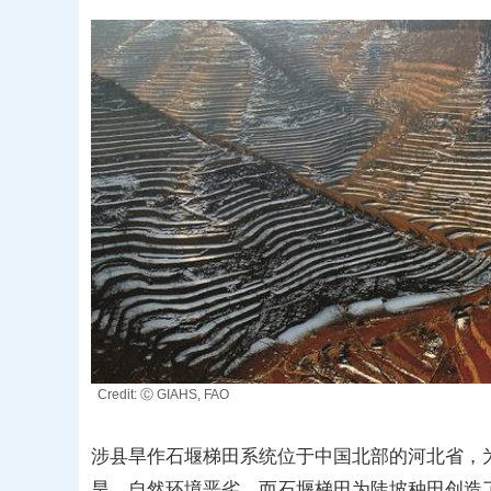
Credit: Ⓒ GIAHS, FAO
涉县旱作石堰梯田系统位于中国北部的河北省，
旱、自然环境恶劣，而石堰梯田为陡坡种田创造