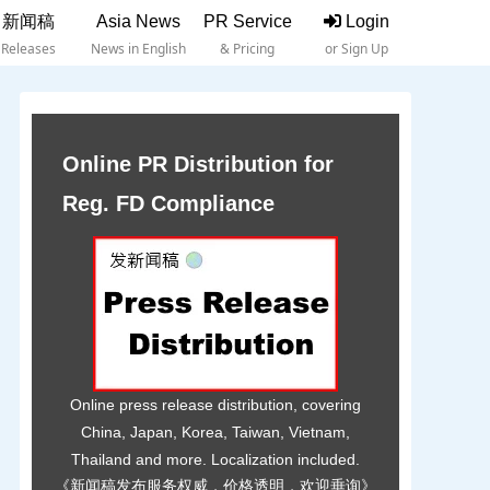
新闻稿
Asia News
PR Service
Login
Releases
News in English
& Pricing
or Sign Up
Online PR Distribution for
Reg. FD Compliance
Online press release distribution, covering
China, Japan, Korea, Taiwan, Vietnam,
Thailand and more. Localization included.
《新闻稿发布服务权威，价格透明，欢迎垂询》