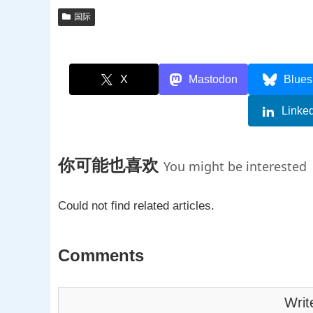
国际
X
Mastodon
Blues
Linke
你可能也喜欢
You might be interested
Could not find related articles.
Comments
Writ