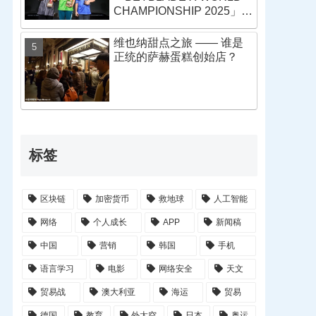
CHAMPIONSHIP 2025」战
报
维也纳甜点之旅 —— 谁是
正统的萨赫蛋糕创始店？
标签
区块链
加密货币
救地球
人工智能
网络
个人成长
APP
新闻稿
中国
营销
韩国
手机
语言学习
电影
网络安全
天文
贸易战
澳大利亚
海运
贸易
德国
教育
外太空
日本
奥运