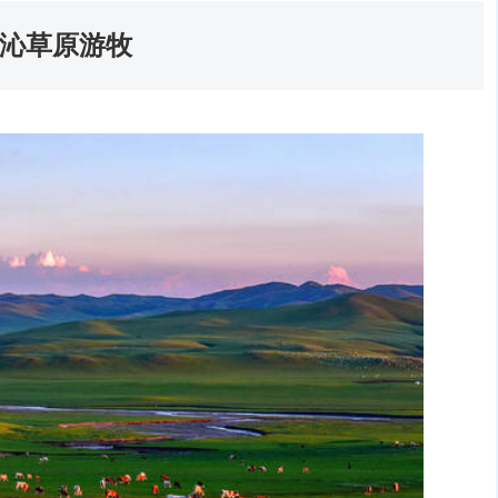
尔沁草原游牧