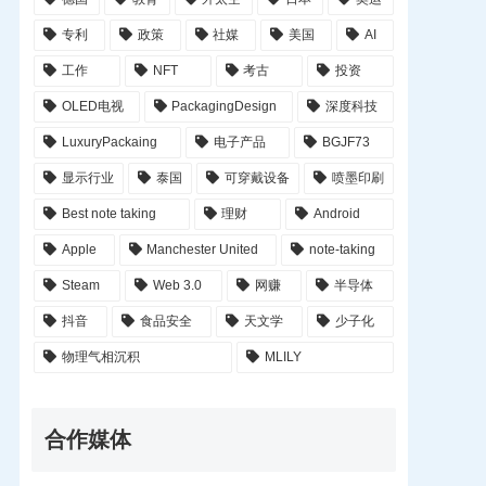
专利
政策
社媒
美国
AI
工作
NFT
考古
投资
OLED电视
PackagingDesign
深度科技
LuxuryPackaing
电子产品
BGJF73
显示行业
泰国
可穿戴设备
喷墨印刷
Best note taking
理财
Android
Apple
Manchester United
note-taking
Steam
Web 3.0
网赚
半导体
抖音
食品安全
天文学
少子化
物理气相沉积
MLILY
合作媒体