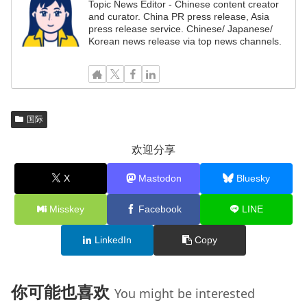
Topic News Editor - Chinese content creator
and curator. China PR press release, Asia
press release service. Chinese/ Japanese/
Korean news release via top news channels.
国际
欢迎分享
X
Mastodon
Bluesky
Misskey
Facebook
LINE
LinkedIn
Copy
你可能也喜欢
You might be interested