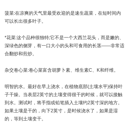
菠菜:在凉爽的天气里最受欢迎的是速生蔬菜，在短时间内
可以长出很多叶子。
*花菜:这个品种很独特;它不是一个大西兰花头，而是嫩的、
深绿色的侧芽，有一口大小的头和可食用的长茎——非常适
合翻炒和煎炒。
杂交卷心菜:卷心菜富含胡萝卜素、维生素C、K和纤维。
明智的水。最好在早上浇水，在植物底部(土壤水平)保持叶
子干燥。当表层2英寸的土壤变得很干的时候，就可以接触
到水。测试时，将手指或铅笔插入土壤约2英寸深的地方。
如果土壤是干的，向下2英寸，是时候浇水了，如果是湿
的，等到土壤变干。