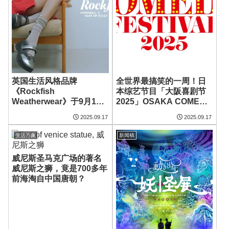
英国生活风格品牌
全世界最搞笑的一周！日
《Rockfish
本综艺节目「大阪喜剧节
Weatherwear》于9月12
2025」OSAKA COMEDY
日在东京原宿Laforet开设
FESTIVAL 2025 于9月15
2025.09.17
2025.09.17
日本首家常驻店
日(一)～ 9月21日(日)举
行！大阪旅游亮点不容错
生活万象
新闻稿
过！
威尼斯圣马克广场的著名
威尼斯之狮，竟是700多年
前海淘自中国唐朝？