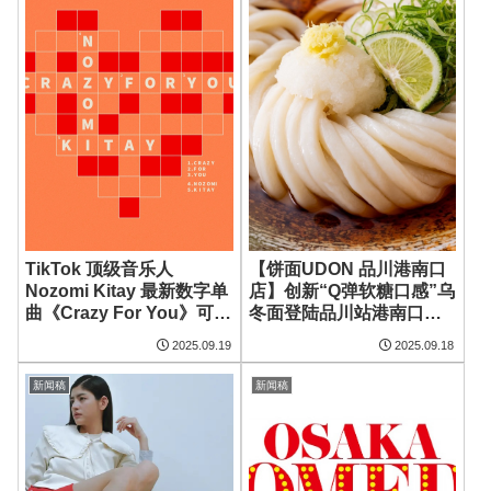
TikTok 顶级音乐人
【饼面UDON 品川港南口
Nozomi Kitay 最新数字单
店】创新“Q弹软糖口感”乌
曲《Crazy For You》可爱
冬面登陆品川站港南口！
与感染力的完美融合，将
提供“饼面”熟成鸡肉天妇
2025.09.19
2025.09.18
于2025年9月19日（五）
罗冷乌冬等丰富菜单
正式发行！
新闻稿
新闻稿