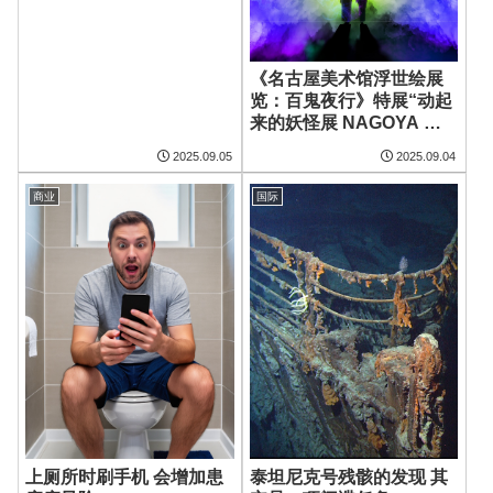
《名古屋美术馆浮世绘展
览：百鬼夜行》特展“动起
来的妖怪展 NAGOYA ～
Imagination of Japan
2025.09.05
2025.09.04
～”将举办至2025年9月23
日（二）让日本妖怪美术
商业
国际
通过尖端影像技术跃然眼
前的沉浸式美术馆
上厕所时刷手机 会增加患
泰坦尼克号残骸的发现 其